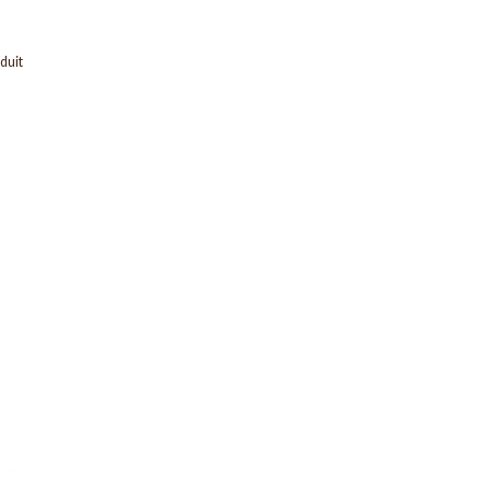
duit
ter
iste
ies