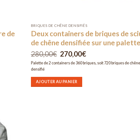
BRIQUES DE CHÊNE DENSIFIÉS
re de
Deux containers de briques de sci
de chêne densifiée sur une palett
280,00
€
Le
270,00
€
Le
prix
prix
initial
actuel
Palette de 2 containers de 360 briques, soit 720 briques de chên
était :
est :
densifié
280,00€.
270,00€.
AJOUTER AU PANIER
Ajouter
à la liste
d’envies