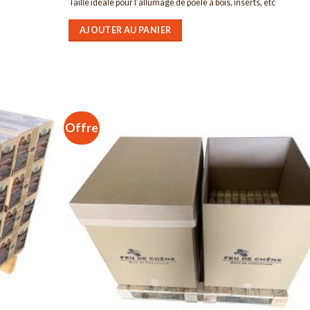
initial
actuel
Taille idéale pour l’allumage de poêle à bois, inserts, etc
était :
est :
185,00€.
153,00€.
AJOUTER AU PANIER
Offre
Ajouter
Ajou
à la liste
à la l
d’envies
d’env