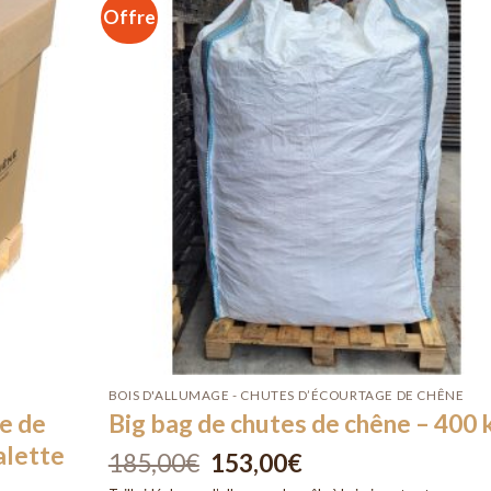
Offre
Ajouter
Ajou
à la liste
à la l
d’envies
d’env
BOIS D'ALLUMAGE - CHUTES D’ÉCOURTAGE DE CHÊNE
re de
Big bag de chutes de chêne – 400 
alette
185,00
€
Le
153,00
€
Le
prix
prix