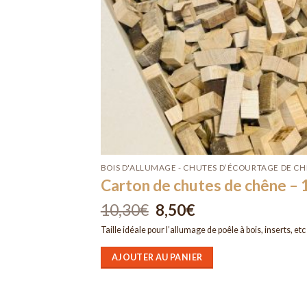
BOIS D'ALLUMAGE - CHUTES D’ÉCOURTAGE DE C
Carton de chutes de chêne – 
10,30
€
Le
8,50
€
Le
prix
prix
initial
actuel
Taille idéale pour l’allumage de poêle à bois, inserts, etc
était :
est :
10,30€.
8,50€.
AJOUTER AU PANIER