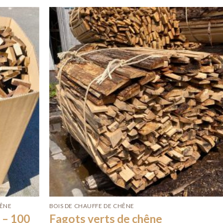
Ajouter
Ajou
à la liste
à la l
d’envies
d’env
HÊNE
BOIS DE CHAUFFE DE CHÊNE
 – 100
Fagots verts de chêne