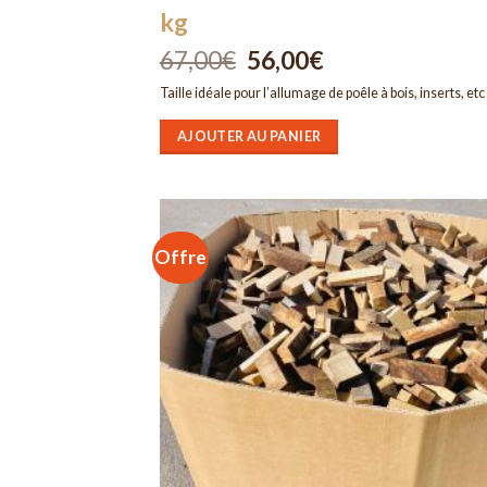
kg
67,00
€
Le
56,00
€
Le
prix
prix
initial
actuel
Taille idéale pour l’allumage de poêle à bois, inserts, etc
était :
est :
67,00€.
56,00€.
AJOUTER AU PANIER
Offre