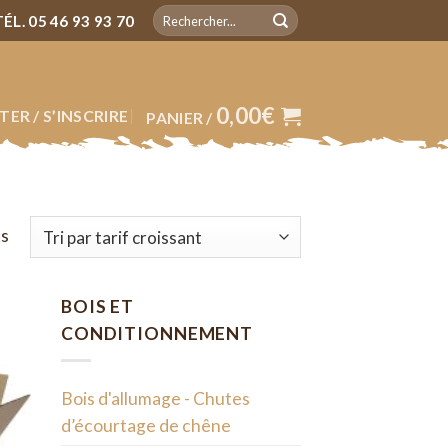
Recherche
TÉL. 05 46 93 93 70
pour :
0,00
€
ER / S’INSCRIRE
PANIER /
ts
BOIS ET
CONDITIONNEMENT
ter
Bois d'allumage - Chutes
iste
ies
d’écourtage de chêne