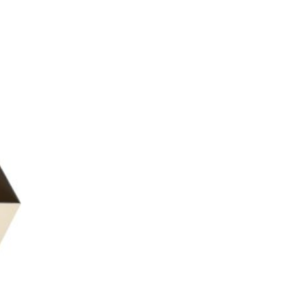
ter
iste
ies