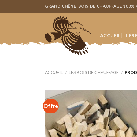
Skip
GRAND CHÊNE, BOIS DE CHAUFFAGE 100%
to
content
ACCUEIL
LES
ACCUEIL
/
LES BOIS DE CHAUFFAGE
/
PRODU
Offre