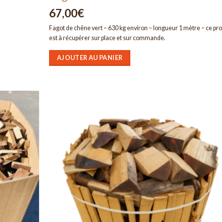
67,00
€
Fagot de chêne vert – 630 kg environ – longueur 1 mètre – ce pro
est à récupérer sur place et sur commande.
AJOUTER AU PANIER
Ajouter
Ajou
à la liste
à la l
d’envies
d’env