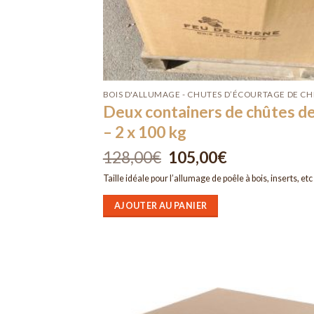
BOIS D'ALLUMAGE - CHUTES D’ÉCOURTAGE DE C
Deux containers de chûtes d
– 2 x 100 kg
128,00
€
Le
105,00
€
Le
prix
prix
initial
actuel
Taille idéale pour l’allumage de poêle à bois, inserts, etc
était :
est :
128,00€.
105,00€.
AJOUTER AU PANIER