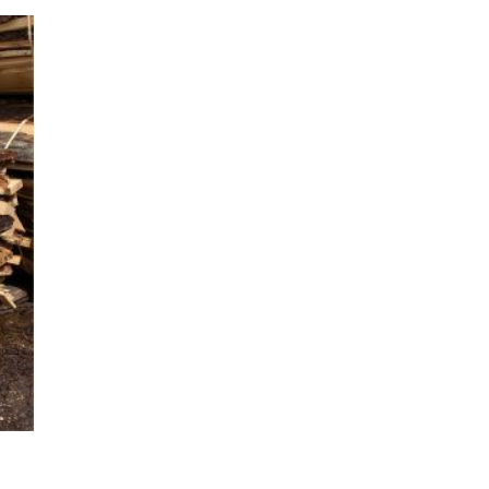
ter
iste
ies