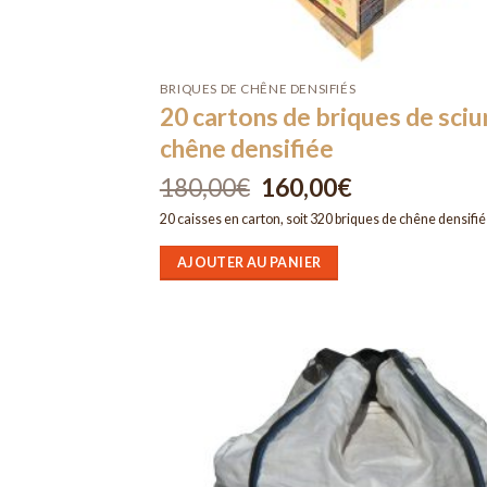
BRIQUES DE CHÊNE DENSIFIÉS
20 cartons de briques de sciu
chêne densifiée
180,00
€
Le
160,00
€
Le
prix
prix
initial
actuel
20 caisses en carton, soit 320 briques de chêne densifié
était :
est :
180,00€.
160,00€.
AJOUTER AU PANIER